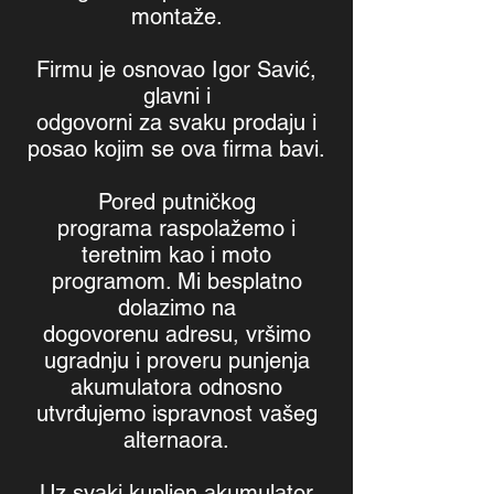
montaže.
Firmu je osnovao Igor Savić,
glavni i
odgovorni za svaku prodaju i
posao kojim se ova firma bavi.
Pored putničkog
programa raspolažemo i
teretnim kao i moto
programom. Mi besplatno
dolazimo na
dogovorenu adresu, vršimo
ugradnju i proveru punjenja
akumulatora odnosno
utvrđujemo ispravnost vašeg
alternaora.
Uz svaki kupljen akumulator