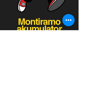
Montiramo
akumulator
besplatno!
GARANCIJA NA SVE AKUMULATORE
do 40 meseci
mobilnaprodavnicaaku
mulatora@gmail.com
Ljubinke Bobić 23,
Bežanijska Kosa
Tel:
+38164/228-29-
29
Radno vreme prodavnice:
Radnim danima 10-18h