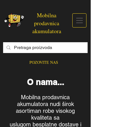
Mobilna
prodavnica
akumulatora
POZOVITE NAS
O nama...
Mobilna prodavnica
akumulatora nudi širok
asortiman robe visokog
kvaliteta sa
uslugom besplatne dostave i