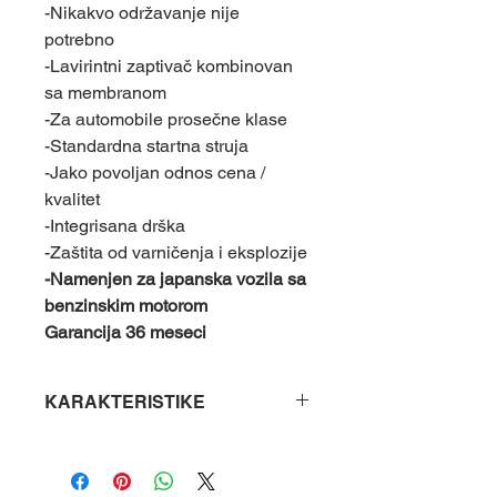
-Nikakvo održavanje nije
potrebno
-Lavirintni zaptivač kombinovan
sa membranom
-Za automobile prosečne klase
-Standardna startna struja
-Jako povoljan odnos cena /
kvalitet
-Integrisana drška
-Zaštita od varničenja i eksplozije
-Namenjen za japanska vozila sa
benzinskim motorom
Garancija 36 meseci
KARAKTERISTIKE
Težina
15.50 kg