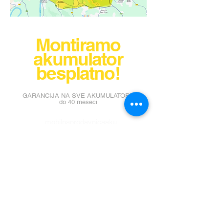
vozila
Tehnologija
Montiramo
akumulator
besplatno!
GARANCIJA NA SVE AKUMULATORE
do 40 meseci
mobilnaprodavnicaaku
mulatora@gmail.com
Ljubinke Bobić 23,
Bežanijska Kosa
Tel:
+38164/228-29-
29
Radno vreme prodavnice: