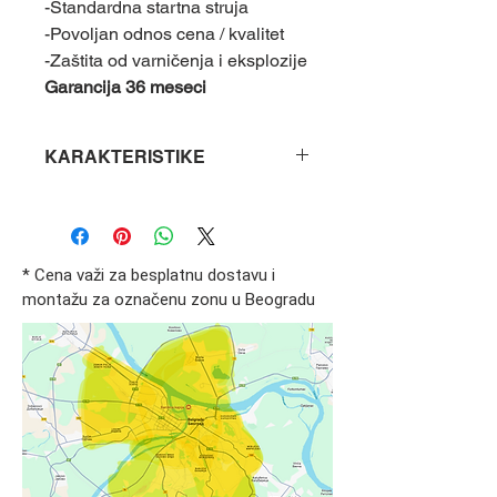
-Standardna startna struja
-Povoljan odnos cena / kvalitet
-Zaštita od varničenja i eksplozije
Garancija 36 meseci
KARAKTERISTIKE
Težina
14.50 kg
Dimenzije
242x175x175
* Cena važi za besplatnu dostavu i
mm
montažu za označenu zonu u Beogradu
Proizvođač
Varta
Kapacitet (A)
40
Polaritet
Desni+
Godina
proizvodnje