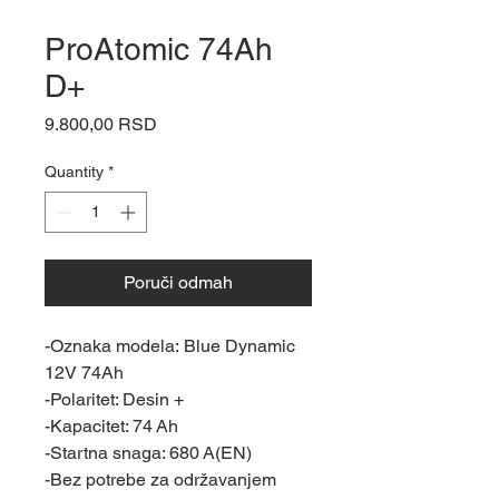
ProAtomic 74Ah
D+
Price
9.800,00 RSD
Quantity
*
Poruči odmah
-Oznaka modela: Blue Dynamic
12V 74Ah
-Polaritet: Desin +
-Kapacitet: 74 Ah
-Startna snaga: 680 A(EN)
-Bez potrebe za održavanjem