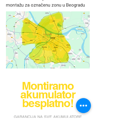
× 220.00 mm
montažu za označenu zonu u Beogradu
Proizvođač
Varta
Kapacitet (A)
72
Polaritet
Desni +
Godina
od 2010. god
proizvodnje
vozila
Tehnologija
AGM tehnologija
Montiramo
akumulator
besplatno!
GARANCIJA NA SVE AKUMULATORE
do 40 meseci
mobilnaprodavnicaaku