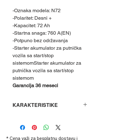
-Oznaka modela: N72
-Polaritet: Desni +
-Kapacitet: 72 Ah
-Startna snaga: 760 A(EN)
-Potpuno bez održavanja
-Starter akumulator za putnička
vozila sa start/stop
sistemomStarter akumulator za
putnička vozila sa start/stop
sistemom
Garancija 36 meseci
KARAKTERISTIKE
Težina
19.50 kg
Dimenzije
261.00 × 175.00
* Cena važi za besplatnu dostavu i